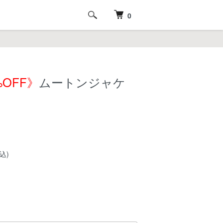
0
%OFF》
ムートンジャケ
込)